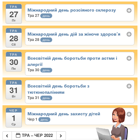
ТРА
Міжнародний день розсіяного склерозу
27
Тра 27
день
Пт
ТРА
Міжнародний день дій за жіноче здоров’я
28
Тра 28
день
Сб
ТРА
Всесвітній день боротьби проти астми і
30
алергії
Пн
Тра 30
день
ТРА
Всесвітній день боротьби з
31
тютюнопалінням
Вт
Тра 31
день
ЧЕР
Міжнародний день захисту дітей
1
Чер 1
день
Ср
ТРА – ЧЕР 2022