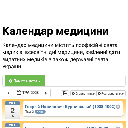
Календар медицини
Календар медицини містить професійні свята
медиків, всесвітні дні медицини, ювілейні дати
видатних медиків а також державні свята
України.
Пам'ятні дати
ТРА 2023
Згорнути все
Розгорнути все
ТРА
Георгій Йосипович Бурчинський (1908-1993)
2
Тра 2
день
Вт
ТРА