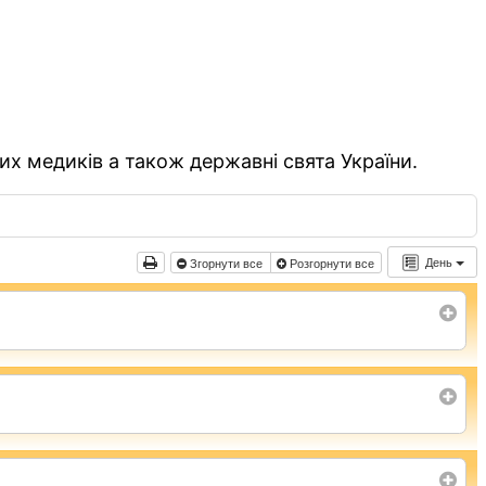
их медиків а також державні свята України.
День
Згорнути все
Розгорнути все