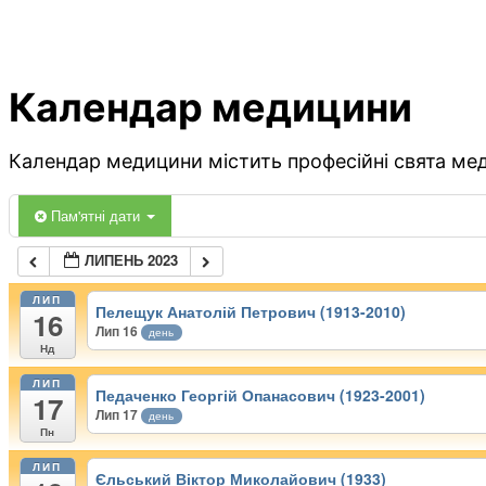
Календар медицини
Календар медицини містить професійні свята меди
Пам'ятні дати
ЛИПЕНЬ 2023
ЛИП
Пелещук Анатолій Петрович (1913-2010)
16
Лип 16
день
Нд
ЛИП
Педаченко Георгій Опанасович (1923-2001)
17
Лип 17
день
Пн
ЛИП
Єльський Віктор Миколайович (1933)