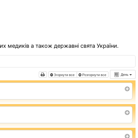
их медиків а також державні свята України.
День
Згорнути все
Розгорнути все