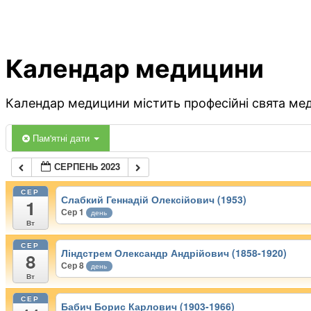
Календар медицини
Календар медицини містить професійні свята меди
Пам'ятні дати
СЕРПЕНЬ 2023
СЕР
Слабкий Геннадій Олексійович (1953)
1
Сер 1
день
Вт
СЕР
Ліндстрем Олександр Андрійович (1858-1920)
8
Сер 8
день
Вт
СЕР
Бабич Борис Карлович (1903-1966)