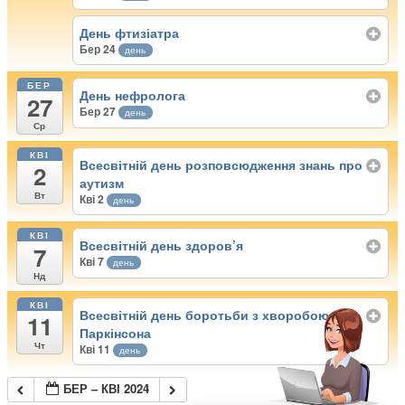
День фтизіатра
Бер 24
день
БЕР
День нефролога
27
Бер 27
день
Ср
КВІ
Всесвітній день розповсюдження знань про
2
аутизм
Вт
Кві 2
день
КВІ
Всесвітній день здоров’я
7
Кві 7
день
Нд
КВІ
Всесвітній день боротьби з хворобою
11
Паркінсона
Чт
Кві 11
день
БЕР – КВІ 2024