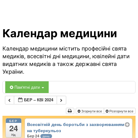
Календар медицини
Календар медицини містить професійні свята
медиків, всесвітні дні медицини, ювілейні дати
видатних медиків а також державні свята
України.
Пам'ятні дати
БЕР – КВІ 2024
Згорнути все
Розгорнути все
БЕР
Всесвітній день боротьби з захворюванням
24
на туберкульоз
Нд
Бер 24
день