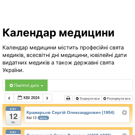
Календар медицини
Календар медицини містить професійні свята
медиків, всесвітні дні медицини, ювілейні дати
видатних медиків а також державні свята
України.
Пам'ятні дати
КВІ 2024
Згорнути все
Розгорнути все
КВІ
Крамарьов Сергій Олександрович (1954)
12
Кві 12
день
Пт
КВІ