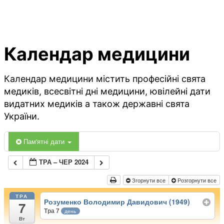
Календар медицини
Календар медицини містить професійні свята
медиків, всесвітні дні медицини, ювілейні дати
видатних медиків а також державні свята
України.
Пам'ятні дати
ТРА – ЧЕР 2024
Згорнути все
Розгорнути все
ТРА
Розуменко Володимир Давидович (1949)
7
Тра 7
день
Вт