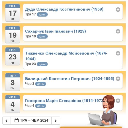
ТРА
Дуда Олександр Костянтинович (1959)
17
Тра 17
день
Пт
ТРА
Сахарчук Іван Іванович (1929)
19
Тра 19
день
Нд
ТРА
Тижненко Олександр Мойсейович (1874-
23
1944)
Чт
Тра 23
день
ЧЕР
Балицький Костянтин Петрович (1924-1995)
3
Чер 3
день
Пн
ЧЕР
Говорова Марія Степанівна (1914-1973)
4
Чер 4
день
Вт
ТРА – ЧЕР 2024