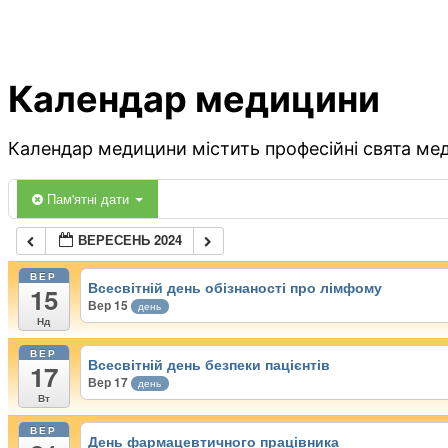
Календар медицини
Календар медицини містить професійні свята меди
Пам'ятні дати
ВЕРЕСЕНЬ 2024
ВЕР
Всесвітній день обізнаності про лімфому
15
Вер 15
день
Нд
ВЕР
Всесвітній день безпеки пацієнтів
17
Вер 17
день
Вт
ВЕР
День фармацевтичного працівника