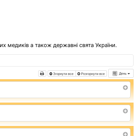
их медиків а також державні свята України.
День
Згорнути все
Розгорнути все