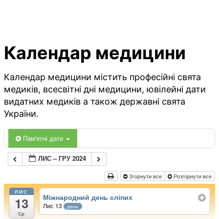
Календар медицини
Календар медицини містить професійні свята
медиків, всесвітні дні медицини, ювілейні дати
видатних медиків а також державні свята
України.
Пам'ятні дати
ЛИС – ГРУ 2024
Згорнути все
Розгорнути все
ЛИС
Міжнародний день сліпих
13
Лис 13
день
Ср