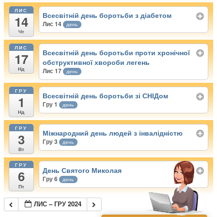
ЛИС
Всесвітній день боротьби з діабетом
14
Лис 14
день
Чт
ЛИС
Всесвітній день боротьби проти хронічної
17
обструктивної хвороби легень
Нд
Лис 17
день
ГРУ
Всесвітній день боротьби зі СНІДом
1
Гру 1
день
Нд
ГРУ
Міжнародний день людей з інвалідністю
3
Гру 3
день
Вт
ГРУ
День Святого Миколая
6
Гру 6
день
Пт
ЛИС – ГРУ 2024