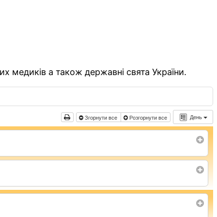
их медиків а також державні свята України.
День
Згорнути все
Розгорнути все