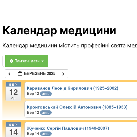
Календар медицини
Календар медицини містить професійні свята меди
Пам'ятні дати
БЕРЕЗЕНЬ 2025
БЕР
Караванов Леонід Кирилович (1925–2002)
12
Бер 12
день
Ср
Кронтовський Олексій Антонович (1885–1933)
Бер 12
день
БЕР
Жученко Сергій Павлович (1940-2007)
14
Бер 14
день