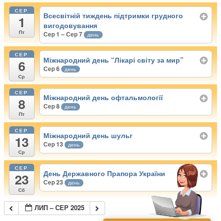
СЕР
Всесвітній тиждень підтримки грудного
1
вигодовування
Пт
Сер 1 – Сер 7
день
СЕР
Міжнародний день “Лікарі світу за мир”
6
Сер 6
день
Ср
СЕР
Міжнародний день офтальмології
8
Сер 8
день
Пт
СЕР
Міжнародний день шульг
13
Сер 13
день
Ср
СЕР
День Державного Прапора України
23
Сер 23
день
Сб
ЛИП – СЕР 2025