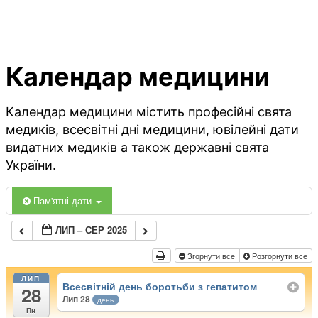
Календар медицини
Календар медицини містить професійні свята
медиків, всесвітні дні медицини, ювілейні дати
видатних медиків а також державні свята
України.
Пам'ятні дати
ЛИП – СЕР 2025
Згорнути все
Розгорнути все
ЛИП
Всесвітній день боротьби з гепатитом
28
Лип 28
день
Пн