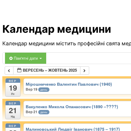
Календар медицини
Календар медицини містить професійні свята меди
Пам'ятні дати
ВЕРЕСЕНЬ – ЖОВТЕНЬ 2025
ВЕР
Мірошниченко Валентин Павлович (1940)
19
Вер 19
день
Пт
ВЕР
Вакуленко Микола Опанасович (1890 –????)
21
Вер 21
день
Нд
ВЕР
Малиновський Людвіг Іванович (1875 – 1917)