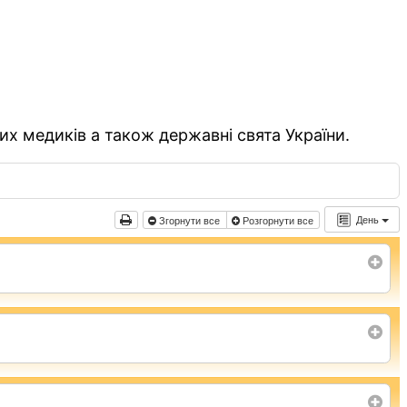
их медиків а також державні свята України.
День
Згорнути все
Розгорнути все