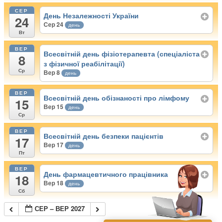
СЕР
День Незалежності України
24
Сер 24
день
Вт
ВЕР
Всесвітній день фізіотерапевта (спеціаліста
8
з фізичної реабілітації)
Ср
Вер 8
день
ВЕР
Всесвітній день обізнаності про лімфому
15
Вер 15
день
Ср
ВЕР
Всесвітній день безпеки пацієнтів
17
Вер 17
день
Пт
ВЕР
День фармацевтичного працівника
18
Вер 18
день
Сб
СЕР – ВЕР 2027