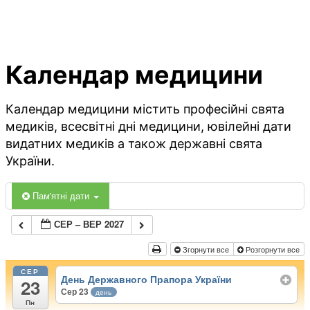
Календар медицини
Календар медицини містить професійні свята
медиків, всесвітні дні медицини, ювілейні дати
видатних медиків а також державні свята
України.
Пам'ятні дати
СЕР – ВЕР 2027
Згорнути все
Розгорнути все
СЕР
День Державного Прапора України
23
Сер 23
день
Пн