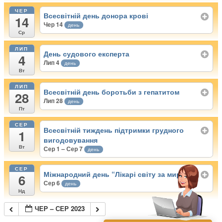
ЧЕР
Всесвітній день донора крові
14
Чер 14
день
Ср
ЛИП
День судового експерта
4
Лип 4
день
Вт
ЛИП
Всесвітній день боротьби з гепатитом
28
Лип 28
день
Пт
СЕР
Всесвітній тиждень підтримки грудного
1
вигодовування
Вт
Сер 1 – Сер 7
день
СЕР
Міжнародний день “Лікарі світу за мир”
6
Сер 6
день
Нд
ЧЕР – СЕР 2023