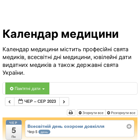
Календар медицини
Календар медицини містить професійні свята
медиків, всесвітні дні медицини, ювілейні дати
видатних медиків а також державні свята
України.
Пам'ятні дати
ЧЕР – СЕР 2023
Згорнути все
Розгорнути все
ЧЕР
Всесвітній день охорони довкілля
5
Чер 5
день
Пн