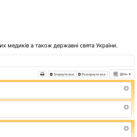
их медиків а також державні свята України.
День
Згорнути все
Розгорнути все