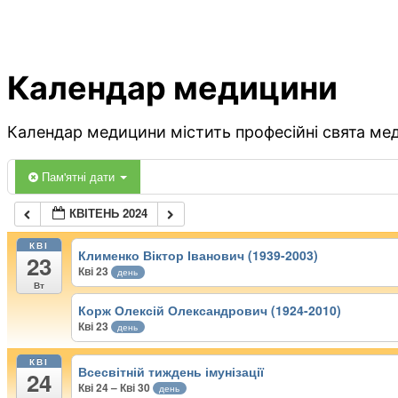
Календар медицини
Календар медицини містить професійні свята меди
Пам'ятні дати
КВІТЕНЬ 2024
КВІ
Клименко Віктор Іванович (1939-2003)
23
Кві 23
день
Вт
Корж Олексій Олександрович (1924-2010)
Кві 23
день
КВІ
Всесвітній тиждень імунізації
24
Кві 24 – Кві 30
день