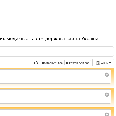
их медиків а також державні свята України.
День
Згорнути все
Розгорнути все