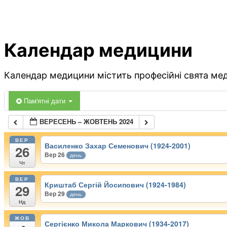
Календар медицини
Календар медицини містить професійні свята меди
Пам'ятні дати
ВЕРЕСЕНЬ – ЖОВТЕНЬ 2024
ВЕР
Василенко Захар Семенович (1924-2001)
26
Вер 26
день
Чт
ВЕР
Криштаб Сергій Йосипович (1924-1984)
29
Вер 29
день
Нд
ЖОВ
Сергієнко Микола Маркович (1934-2017)