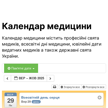
Календар медицини
Календар медицини містить професійні свята
медиків, всесвітні дні медицини, ювілейні дати
видатних медиків а також державні свята
України.
Пам'ятні дати
ВЕР – ЖОВ 2025
Згорнути все
Розгорнути все
ВЕР
Всесвітній день серця
29
Вер 29
день
Пн