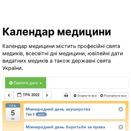
Календар медицини
Календар медицини містить професійні свята
медиків, всесвітні дні медицини, ювілейні дати
видатних медиків а також державні свята
України.
Пам'ятні дати
ТРА 2022
Згорнути все
Розгорнути все
ТРА
Міжнародний день акушерства
5
Тра 5
день
Чт
Міжнародний день боротьби за права