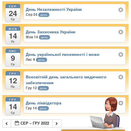
СЕР
День Незалежності України
24
Сер 24
день
Ср
ЖОВ
День Захисника України
14
Жов 14
день
Пт
ЛИС
День української писемності і мови
9
Лис 9
день
Ср
ГРУ
Всесвітній день загального медичного
12
забезпечення
Пн
Гру 12
день
ГРУ
День ліквідатора
14
Гру 14
день
Ср
СЕР – ГРУ 2022