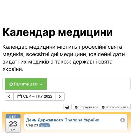
Календар медицини
Календар медицини містить професійні свята
медиків, всесвітні дні медицини, ювілейні дати
видатних медиків а також державні свята
України.
Пам'ятні дати
СЕР – ГРУ 2022
Згорнути все
Розгорнути все
СЕР
День Державного Прапора України
23
Сер 23
день
Вт