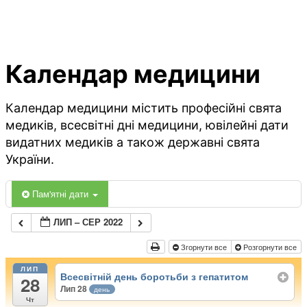
Календар медицини
Календар медицини містить професійні свята
медиків, всесвітні дні медицини, ювілейні дати
видатних медиків а також державні свята
України.
Пам'ятні дати
ЛИП – СЕР 2022
Згорнути все
Розгорнути все
ЛИП
Всесвітній день боротьби з гепатитом
28
Лип 28
день
Чт