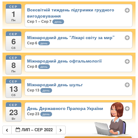
СЕР
Всесвітній тиждень підтримки грудного
1
вигодовування
Пн
Сер 1 – Сер 7
день
СЕР
Міжнародний день “Лікарі світу за мир”
6
Сер 6
день
Сб
СЕР
Міжнародний день офтальмології
8
Сер 8
день
Пн
СЕР
Міжнародний день шульг
13
Сер 13
день
Сб
СЕР
День Державного Прапора України
23
Сер 23
день
Вт
ЛИП – СЕР 2022