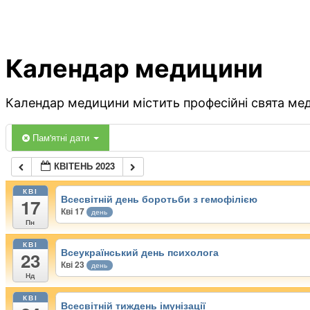
Календар медицини
Календар медицини містить професійні свята меди
Пам'ятні дати
КВІТЕНЬ 2023
КВІ
Всесвітній день боротьби з гемофілією
17
Кві 17
день
Пн
КВІ
Всеукраїнський день психолога
23
Кві 23
день
Нд
КВІ
Всесвітній тиждень імунізації