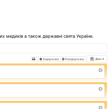
их медиків а також державні свята України.
День
Згорнути все
Розгорнути все