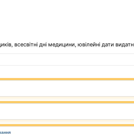
ків, всесвітні дні медицини, ювілейні дати видатн
вання