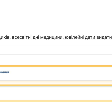
ків, всесвітні дні медицини, ювілейні дати видатн
вання