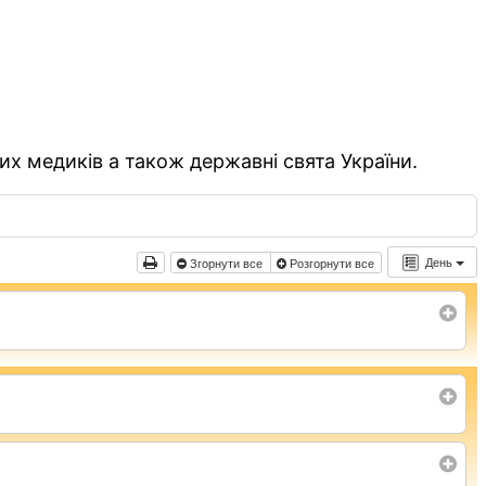
их медиків а також державні свята України.
День
Згорнути все
Розгорнути все