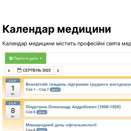
Календар медицини
Календар медицини містить професійні свята меди
Пам'ятні дати
СЕРПЕНЬ 2023
СЕР
Всесвітній тиждень підтримки грудного вигодову
1
Сер 1 – Сер 7
день
Вт
СЕР
Ліндстрем Олександр Андрійович (1858-1920)
8
Сер 8
день
Вт
Міжнародний день офтальмології
Сер 8
день