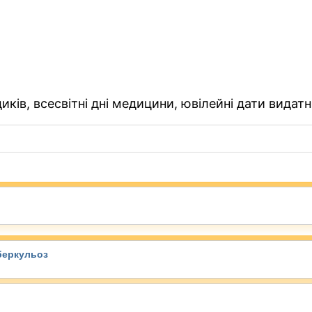
ків, всесвітні дні медицини, ювілейні дати видатн
беркульоз