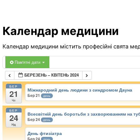
Календар медицини
Календар медицини містить професійні свята меди
Пам'ятні дати
БЕРЕЗЕНЬ – КВІТЕНЬ 2024
БЕР
Міжнародний день людини з синдромом Дауна
21
Бер 21
день
Чт
БЕР
Всесвітній день боротьби з захворюванням на ту
24
Бер 24
день
Нд
День фтизіатра
Бер 24
день