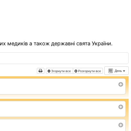
их медиків а також державні свята України.
День
Згорнути все
Розгорнути все