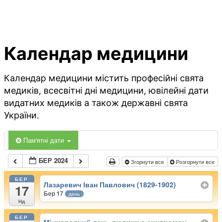
Календар медицини
Календар медицини містить професійні свята
медиків, всесвітні дні медицини, ювілейні дати
видатних медиків а також державні свята
України.
Пам'ятні дати
БЕР 2024
Згорнути все
Розгорнути все
БЕР
Лазаревич Іван Павлович (1829-1902)
17
Бер 17
день
Нд
БЕР