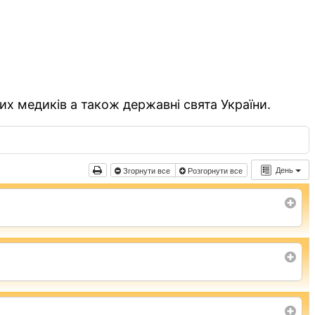
их медиків а також державні свята України.
День
Згорнути все
Розгорнути все