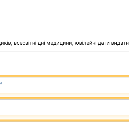
ків, всесвітні дні медицини, ювілейні дати видатн
м