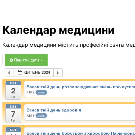
Календар медицини
Календар медицини містить професійні свята меди
Пам'ятні дати
КВІТЕНЬ 2024
КВІ
Всесвітній день розповсюдження знань про аутиз
2
Кві 2
день
Вт
КВІ
Всесвітній день здоров’я
7
Кві 7
день
Нд
КВІ
Всесвітній день боротьби з хворобою Паркінсона