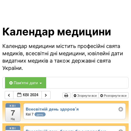
Календар медицини
Календар медицини містить професійні свята
медиків, всесвітні дні медицини, ювілейні дати
видатних медиків а також державні свята
України.
Пам'ятні дати
КВІ 2024
Згорнути все
Розгорнути все
КВІ
Всесвітній день здоров’я
7
Кві 7
день
Нд
КВІ