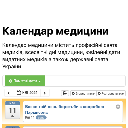
Календар медицини
Календар медицини містить професійні свята
медиків, всесвітні дні медицини, ювілейні дати
видатних медиків а також державні свята
України.
Пам'ятні дати
КВІ 2024
Згорнути все
Розгорнути все
КВІ
Всесвітній день боротьби з хворобою
11
Паркінсона
Чт
Кві 11
день