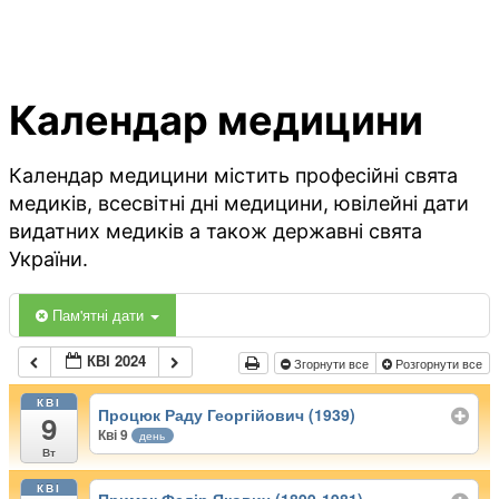
Календар медицини
Календар медицини містить професійні свята
медиків, всесвітні дні медицини, ювілейні дати
видатних медиків а також державні свята
України.
Пам'ятні дати
КВІ 2024
Згорнути все
Розгорнути все
КВІ
Процюк Раду Георгійович (1939)
9
Кві 9
день
Вт
КВІ