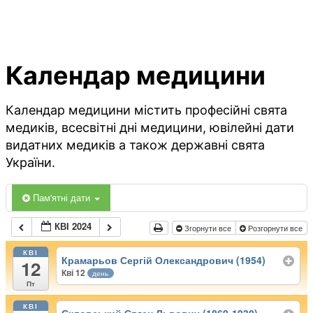
Календар медицини
Календар медицини містить професійні свята
медиків, всесвітні дні медицини, ювілейні дати
видатних медиків а також державні свята
України.
Пам'ятні дати
КВІ 2024
Згорнути все
Розгорнути все
КВІ
Крамарьов Сергій Олександрович (1954)
12
Кві 12
день
Пт
КВІ