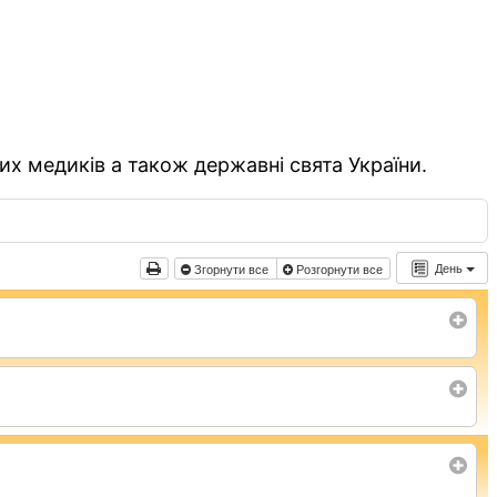
их медиків а також державні свята України.
День
Згорнути все
Розгорнути все