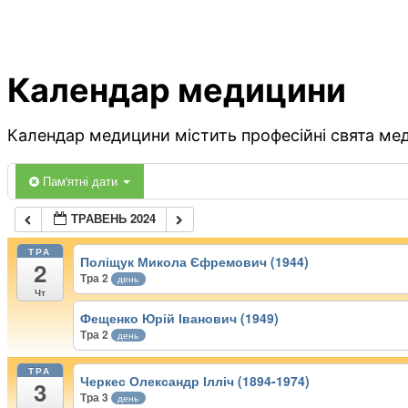
Календар медицини
Календар медицини містить професійні свята меди
Пам'ятні дати
ТРАВЕНЬ 2024
ТРА
Поліщук Микола Єфремович (1944)
2
Тра 2
день
Чт
Фещенко Юрій Іванович (1949)
Тра 2
день
ТРА
Черкес Олександр Ілліч (1894-1974)
3
Тра 3
день