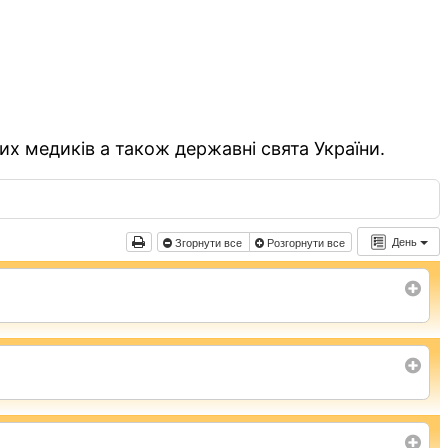
их медиків а також державні свята України.
День
Згорнути все
Розгорнути все