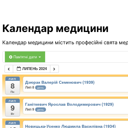
Календар медицини
Календар медицини містить професійні свята меди
Пам'ятні дати
ЛИПЕНЬ 2024
ЛИП
Дзюрак Валерій Семенович (1939)
8
Лип 8
день
Пн
ЛИП
Ганіткевич Ярослав Володимирович (1929)
9
Лип 9
день
Вт
ЛИП
Новицька-Усенко Людмила Василівна (1934)