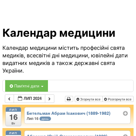
Календар медицини
Календар медицини містить професійні свята
медиків, всесвітні дні медицини, ювілейні дати
видатних медиків а також державні свята
України.
Пам'ятні дати
ЛИП 2024
Згорнути все
Розгорнути все
ЛИП
Бетельман Абрам Ісакович (1889-1982)
16
Лип 16
день
Вт
ЛИП