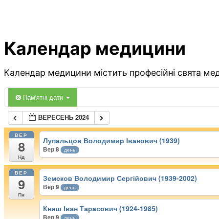
Календар медицини
Календар медицини містить професійні свята меди
Пам'ятні дати
ВЕРЕСЕНЬ 2024
ВЕР
Лупальцов Володимир Іванович (1939)
8
Вер 8
день
Нд
ВЕР
Земсков Володимир Сергійович (1939-2002)
9
Вер 9
день
Пн
Книш Іван Тарасович (1924-1985)
Вер 9
день