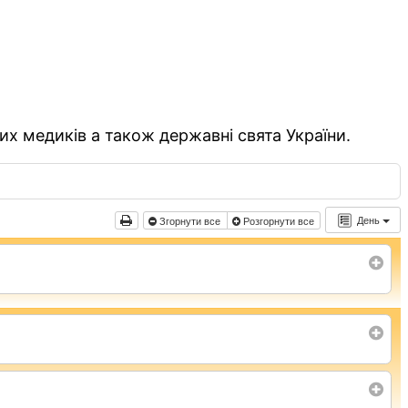
их медиків а також державні свята України.
День
Згорнути все
Розгорнути все