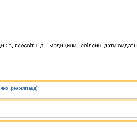
ків, всесвітні дні медицини, ювілейні дати видатн
чної реабілітації)