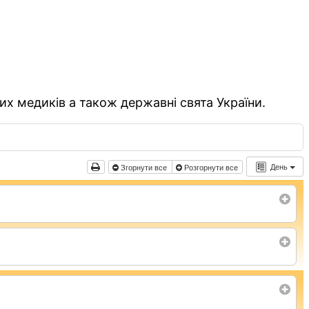
их медиків а також державні свята України.
День
Згорнути все
Розгорнути все