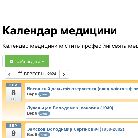
Календар медицини
Календар медицини містить професійні свята меди
Пам'ятні дати
ВЕРЕСЕНЬ 2024
ВЕР
Всесвітній день фізіотерапевта (спеціаліста з фізи
8
Вер 8
день
Нд
Лупальцов Володимир Іванович (1939)
Вер 8
день
ВЕР
Земсков Володимир Сергійович (1939-2002)
9
Вер 9
день