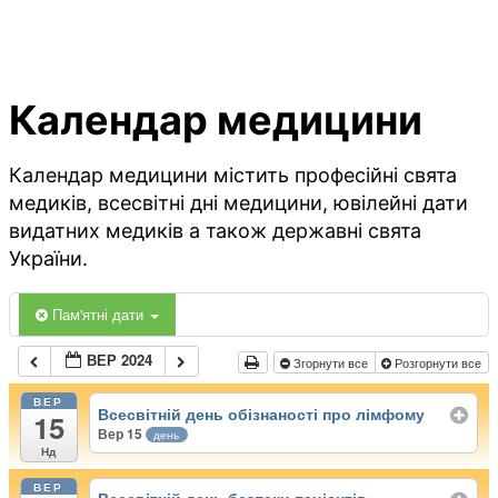
Календар медицини
Календар медицини містить професійні свята
медиків, всесвітні дні медицини, ювілейні дати
видатних медиків а також державні свята
України.
Пам'ятні дати
ВЕР 2024
Згорнути все
Розгорнути все
ВЕР
Всесвітній день обізнаності про лімфому
15
Вер 15
день
Нд
ВЕР