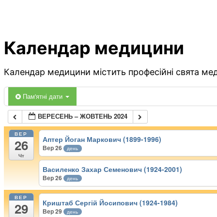
Календар медицини
Календар медицини містить професійні свята меди
Пам'ятні дати
ВЕРЕСЕНЬ – ЖОВТЕНЬ 2024
ВЕР
Аптер Йоган Маркович (1899-1996)
26
Вер 26
день
Чт
Василенко Захар Семенович (1924-2001)
Вер 26
день
ВЕР
Криштаб Сергій Йосипович (1924-1984)
29
Вер 29
день