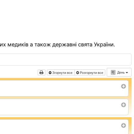
их медиків а також державні свята України.
День
Згорнути все
Розгорнути все