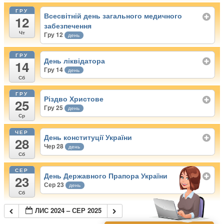
ГРУ
Всесвітній день загального медичного
12
забезпечення
Чт
Гру 12
день
ГРУ
День ліквідатора
14
Гру 14
день
Сб
ГРУ
Різдво Христове
25
Гру 25
день
Ср
ЧЕР
День конституції України
28
Чер 28
день
Сб
СЕР
День Державного Прапора України
23
Сер 23
день
Сб
ЛИС 2024 – СЕР 2025