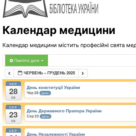
Календар медицини
Календар медицини містить професійні свята меди
Пам'ятні дати
ЧЕРВЕНЬ – ГРУДЕНЬ 2025
ЧЕР
День конституції України
28
Чер 28
день
Сб
СЕР
День Державного Прапора України
23
Сер 23
день
Сб
СЕР
День Незалежності України