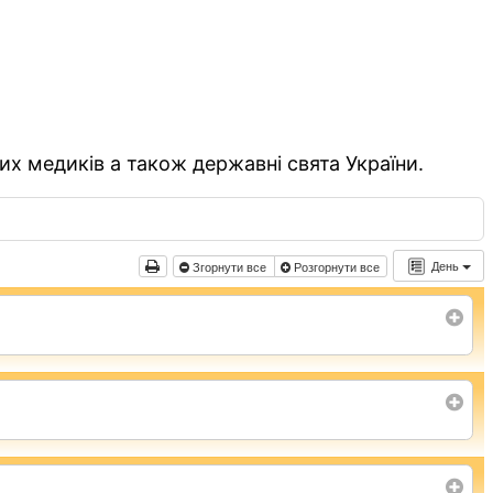
их медиків а також державні свята України.
День
Згорнути все
Розгорнути все