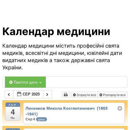
Календар медицини
Календар медицини містить професійні свята
медиків, всесвітні дні медицини, ювілейні дати
видатних медиків а також державні свята
України.
Пам'ятні дати
СЕР 2025
Згорнути все
Розгорнути все
СЕР
Лисенков Микола Костянтинович (1865
4
-1941)
Пн
Сер 4
день