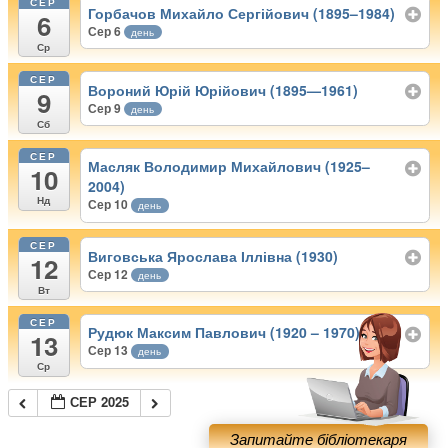
СЕР
Горбачов Михайло Сергійович (1895–1984)
6
Сер 6
день
Ср
СЕР
Вороний Юрій Юрійович (1895—1961)
9
Сер 9
день
Сб
СЕР
Масляк Володимир Михайлович (1925–
10
2004)
Нд
Сер 10
день
СЕР
Виговська Ярослава Іллівна (1930)
12
Сер 12
день
Вт
СЕР
Рудюк Максим Павлович (1920 – 1970)
13
Сер 13
день
Ср
СЕР 2025