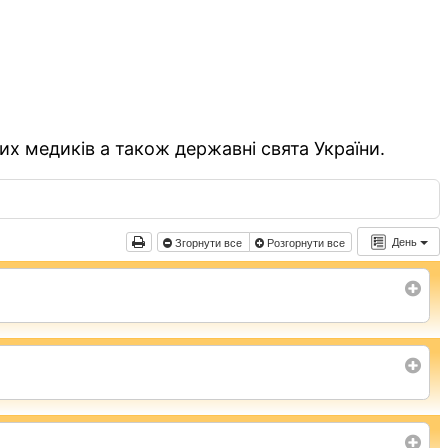
их медиків а також державні свята України.
День
Згорнути все
Розгорнути все