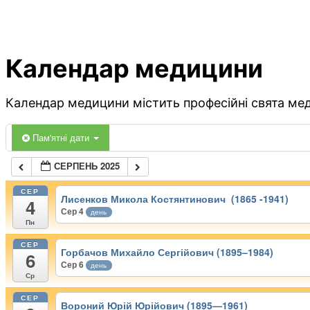
Календар медицини
Календар медицини містить професійні свята меди
Пам'ятні дати
СЕРПЕНЬ 2025
СЕР
Лисенков Микола Костянтинович (1865 -1941)
4
Сер 4
день
Пн
СЕР
Горбачов Михайло Сергійович (1895–1984)
6
Сер 6
день
Ср
СЕР
Вороний Юрій Юрійович (1895—1961)