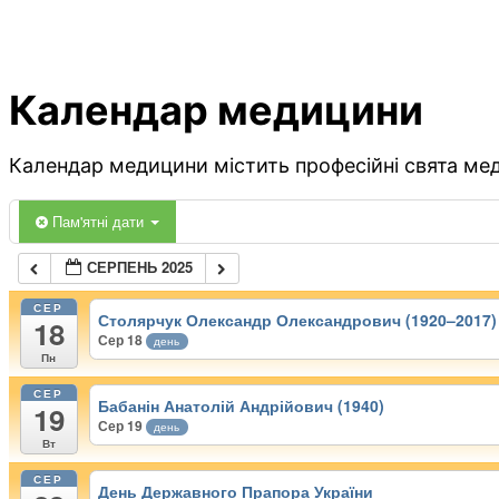
Календар медицини
Календар медицини містить професійні свята меди
Пам'ятні дати
СЕРПЕНЬ 2025
СЕР
Столярчук Олександр Олександрович (1920–2017)
18
Сер 18
день
Пн
СЕР
Бабанін Анатолій Андрійович (1940)
19
Сер 19
день
Вт
СЕР
День Державного Прапора України