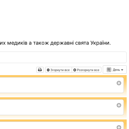
их медиків а також державні свята України.
День
Згорнути все
Розгорнути все