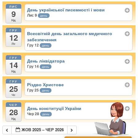
ЛИС
День української писемності і мови
9
Лис 9
день
Нд
ГРУ
Всесвітній день загального медичного
12
забезпечення
Пт
Гру 12
день
ГРУ
День ліквідатора
14
Гру 14
день
Нд
ГРУ
Різдво Христове
25
Гру 25
день
Чт
ЧЕР
День конституції України
28
Чер 28
день
Нд
ЖОВ 2025 – ЧЕР 2026