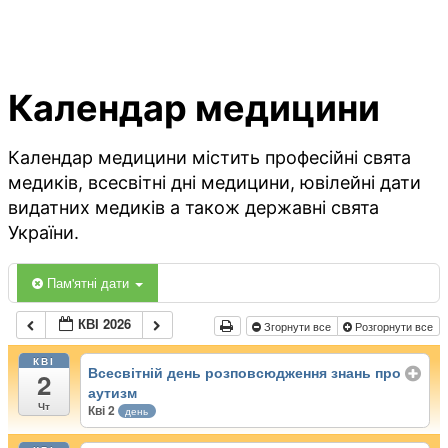
Календар медицини
Календар медицини містить професійні свята
медиків, всесвітні дні медицини, ювілейні дати
видатних медиків а також державні свята
України.
Пам'ятні дати
КВІ 2026
Згорнути все
Розгорнути все
КВІ
Всесвітній день розповсюдження знань про
2
аутизм
Чт
Кві 2
день