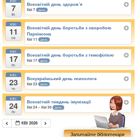
КВІ
Всесвітній день здоров’я
7
Кві 7
день
Вт
КВІ
Всесвітній день боротьби з хворобою
11
Паркінсона
Сб
Кві 11
день
КВІ
Всесвітній день боротьби з гемофілією
17
Кві 17
день
Пт
КВІ
Всеукраїнський день психолога
23
Кві 23
день
Чт
КВІ
Всесвітній тиждень імунізації
24
Кві 24 – Кві 30
день
Пт
КВІ 2026