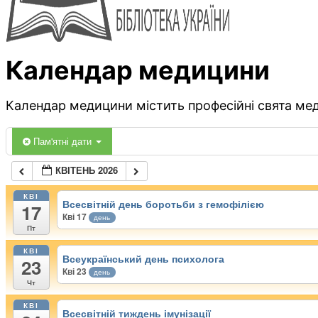
Календар медицини
Календар медицини містить професійні свята меди
Пам'ятні дати
КВІТЕНЬ 2026
КВІ
Всесвітній день боротьби з гемофілією
17
Кві 17
день
Пт
КВІ
Всеукраїнський день психолога
23
Кві 23
день
Чт
КВІ
Всесвітній тиждень імунізації