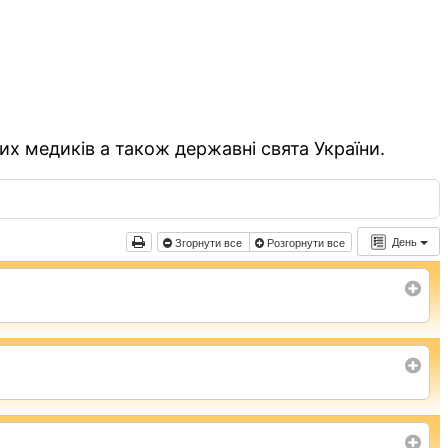
их медиків а також державні свята України.
День
Згорнути все
Розгорнути все