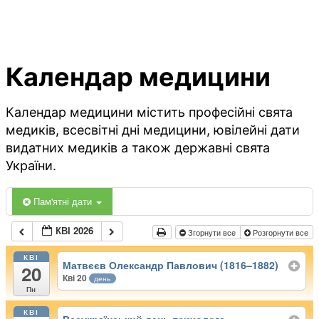
Календар медицини
Календар медицини містить професійні свята
медиків, всесвітні дні медицини, ювілейні дати
видатних медиків а також державні свята
України.
Пам'ятні дати
КВІ 2026
Згорнути все
Розгорнути все
КВІ
Матвєєв Олександр Павлович (1816–1882)
20
Кві 20
день
Пн
КВІ