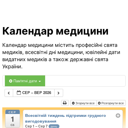
Календар медицини
Календар медицини містить професійні свята
медиків, всесвітні дні медицини, ювілейні дати
видатних медиків а також державні свята
України.
Пам'ятні дати
СЕР – ВЕР 2026
Згорнути все
Розгорнути все
СЕР
Всесвітній тиждень підтримки грудного
1
вигодовування
Сб
Сер 1 – Сер 7
день