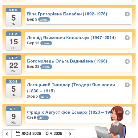
БЕР
Віра Григорівна Балабан (1892-1976)
5
Бер 5
день
Пт
БЕР
Леонід Якимович Ковальчук (1947–2014)
15
Бер 15
день
Пн
БЕР
Богомолець Ольга Вадимівна (1966)
22
Бер 22
день
Пн
ЖОВ
Легоцький Тиводар (Теодор) Яношович
5
(1830 – 1915)
Вт
Жов 5
день
СІЧ
Фрідріх Август фон Есмарх (1823 – 1908)
9
Січ 9
день
Нд
ЖОВ 2026 – СІЧ 2028