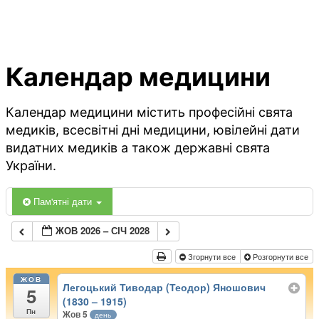
Календар медицини
Календар медицини містить професійні свята
медиків, всесвітні дні медицини, ювілейні дати
видатних медиків а також державні свята
України.
Пам'ятні дати
ЖОВ 2026 – СІЧ 2028
Згорнути все
Розгорнути все
ЖОВ
Легоцький Тиводар (Теодор) Яношович
5
(1830 – 1915)
Пн
Жов 5
день