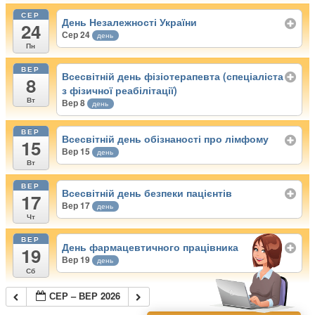
СЕР
День Незалежності України
24
Сер 24
день
Пн
ВЕР
Всесвітній день фізіотерапевта (спеціаліста
8
з фізичної реабілітації)
Вт
Вер 8
день
ВЕР
Всесвітній день обізнаності про лімфому
15
Вер 15
день
Вт
ВЕР
Всесвітній день безпеки пацієнтів
17
Вер 17
день
Чт
ВЕР
День фармацевтичного працівника
19
Вер 19
день
Сб
СЕР – ВЕР 2026