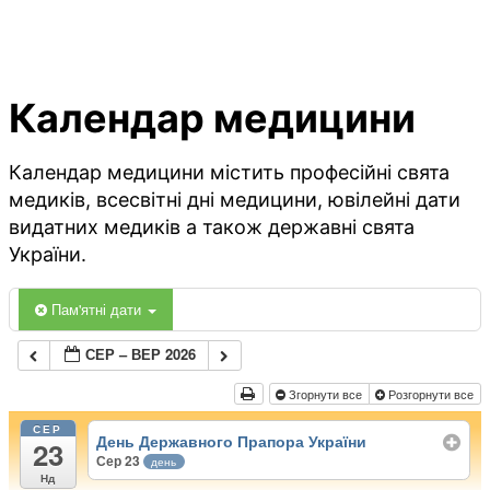
Календар медицини
Календар медицини містить професійні свята
медиків, всесвітні дні медицини, ювілейні дати
видатних медиків а також державні свята
України.
Пам'ятні дати
СЕР – ВЕР 2026
Згорнути все
Розгорнути все
СЕР
День Державного Прапора України
23
Сер 23
день
Нд