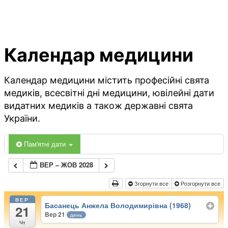
Календар медицини
Календар медицини містить професійні свята
медиків, всесвітні дні медицини, ювілейні дати
видатних медиків а також державні свята
України.
Пам'ятні дати
ВЕР – ЖОВ 2028
Згорнути все
Розгорнути все
ВЕР
Басанець Анжела Володимирівна (1968)
21
Вер 21
день
Чт